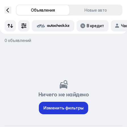
Объявления
Новые авто
В кредит
Ча
0 объявлений
Ничего не найдено
Изменить фильтры