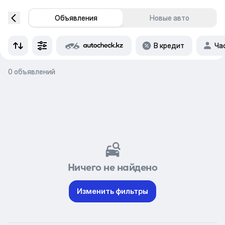
Объявления
Новые авто
В кредит
Ча
0 объявлений
Ничего не найдено
Изменить фильтры