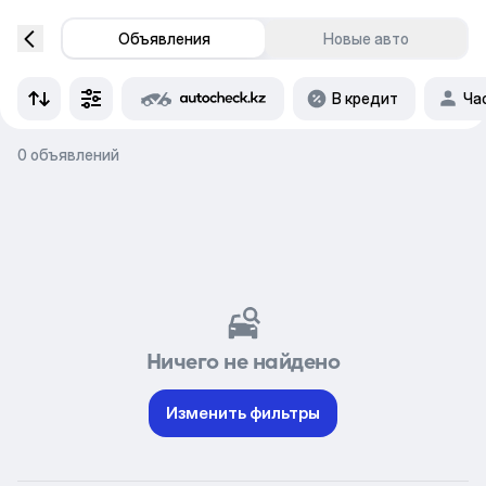
Объявления
Новые авто
В кредит
Ча
0 объявлений
Ничего не найдено
Изменить фильтры