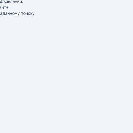
объявлений.
айте
заданному поиску