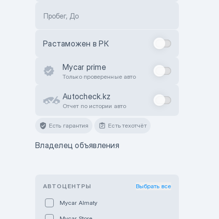
Пробег, До
Растаможен в РК
Mycar prime
Только проверенные авто
Autocheck.kz
Отчет по истории авто
Есть гарантия
Есть техотчёт
Владелец объявления
АВТОЦЕНТРЫ
Выбрать все
Mycar Almaty
Mycar Store