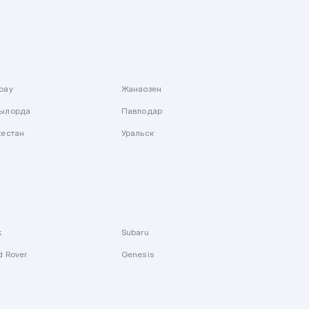
рау
Жанаозен
ылорда
Павлодар
кестан
Уральск
k
Subaru
d Rover
Genesis