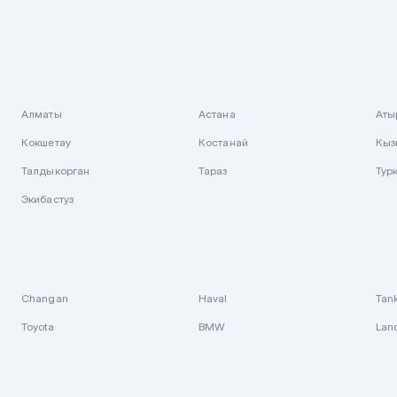
Алматы
Астана
Аты
Кокшетау
Костанай
Кыз
Талдыкорган
Тараз
Тур
Экибастуз
Changan
Haval
Tan
Toyota
BMW
Lan