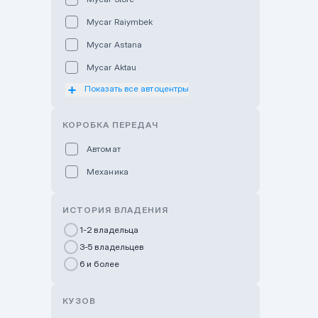
Mycar Raiymbek
Mycar Astana
Mycar Aktau
Показать все автоцентры
Mycar Uralsk
Haval & Tank Kyzylorda
КОРОБКА ПЕРЕДАЧ
Haval & Tank Pavlodar
Автомат
Bavaria Almaty
Механика
Mycar Shymkent
Bavaria Astana
ИСТОРИЯ ВЛАДЕНИЯ
GWM Nurly Zhol
1-2 владельца
3-5 владельцев
Chery Astana
6 и более
Changan Auto Nurly Zhol
Haval Atyrau
КУЗОВ
Hyundai Auto Almaty