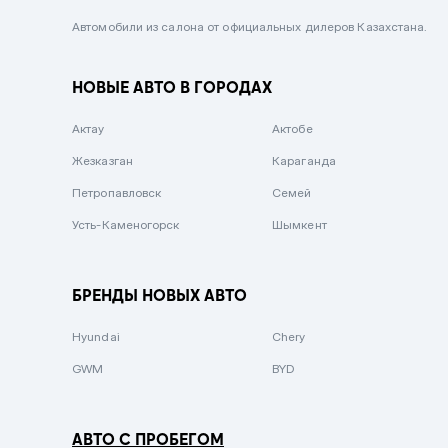
Черный металлик
Автомобили из салона от официальных дилеров Казахстана.
Стальной
НОВЫЕ АВТО В ГОРОДАХ
Вишневый
Серебристый металлик
Актау
Актобе
Темно-коричневый
Жезказган
Караганда
Бело-Дымчатый
Петропавловск
Семей
Светло-зелёный металлик
Усть-Каменогорск
Шымкент
Бирюзовый
Темно-синий металлик
БРЕНДЫ НОВЫХ АВТО
Зеленый металлик
Hyundai
Chery
Комбинированный
GWM
BYD
АВТО С ПРОБЕГОМ