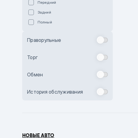
Передний
Пурпурный
Задний
Коричневый
Полный
Голубой
Синий
Праворульные
Фиолетовый
Зеленый
Торг
Желтый
Обмен
Бежевый
Бордовый
История обслуживания
Комбинированный
Бронзовый
Темно-синий
Серый металлик
НОВЫЕ АВТО
Сиреневый металлик