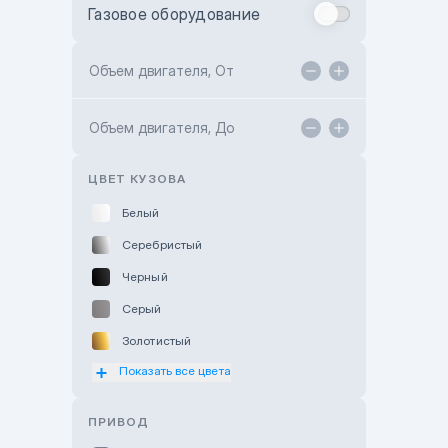
Газовое оборудование
Toyota Astana
Toyota Kokshetau
Объем двигателя, От
TANK Motors Karaganda
Объем двигателя, До
Hyundai ShymCity
Toyota Shygys
ЦВЕТ КУЗОВА
Белый
Серебристый
Черный
Серый
Золотистый
Показать все цвета
Оранжевый
Розовый
ПРИВОД
Красный