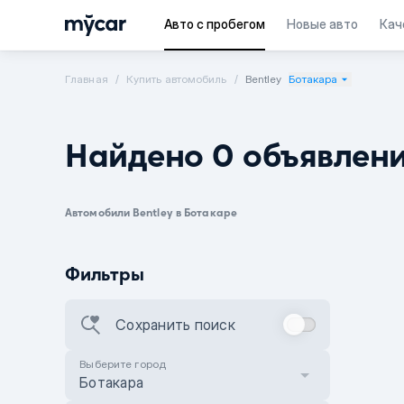
Авто с пробегом
Новые авто
Кач
Главная
Купить автомобиль
Bentley
Ботакара
Найдено 0 объявлен
Автомобили Bentley в Ботакаре
Фильтры
Сохранить поиск
Выберите город
Ботакара