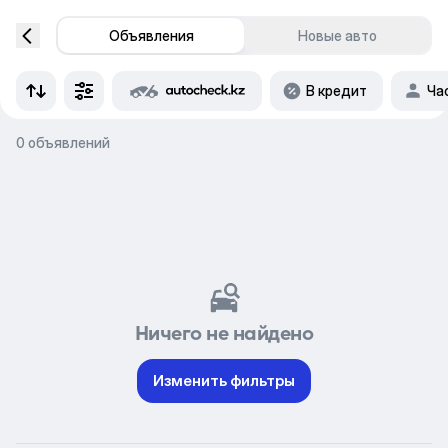
Объявления
Новые авто
В кредит
Ча
0 объявлений
Ничего не найдено
Изменить фильтры