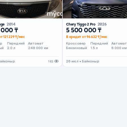
age
2014
Chery Tiggo 2 Pro
2026
 000 ₸
5 500 000 ₸
т 121 229 ₸/мес
В кредит от 96 632 ₸/мес
ер
Передний
Автомат
Кроссовер
Передний
Автома
ый
2.0 л
248 000 км
Бензиновый
1.5 л
6 000 км
Байконыр
26 июл • Байконыр
182