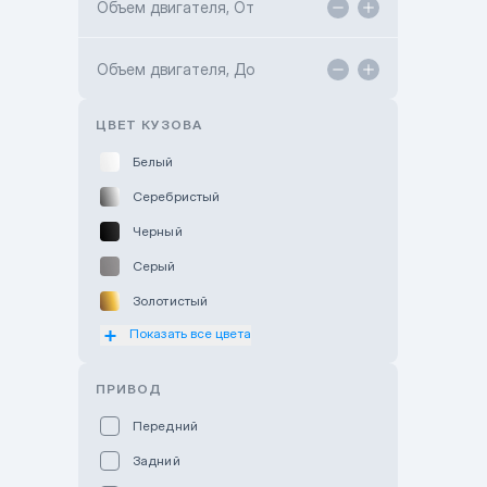
Объем двигателя, От
TANK Motors Karaganda
Объем двигателя, До
Hyundai ShymCity
Toyota Shygys
ЦВЕТ КУЗОВА
Белый
Серебристый
Черный
Серый
Золотистый
Показать все цвета
Оранжевый
Розовый
ПРИВОД
Красный
Передний
Пурпурный
Задний
Коричневый