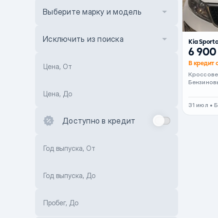
Выберите марку и модель
Исключить из поиска
Kia Sport
6 900
В кредит о
Цена, От
Кроссов
Бензинов
Цена, До
31 июл • 
Доступно в кредит
Год выпуска, От
Год выпуска, До
Пробег, До