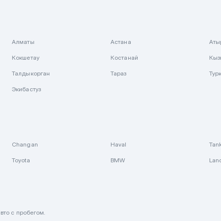
Алматы
Астана
Аты
Кокшетау
Костанай
Кыз
Талдыкорган
Тараз
Тур
Экибастуз
Changan
Haval
Tan
Toyota
BMW
Lan
вто с пробегом.