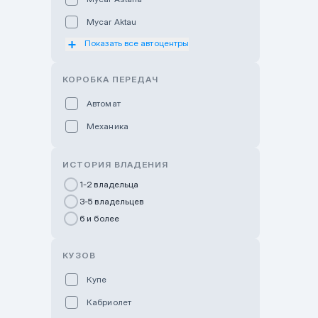
Mycar Aktau
Показать все автоцентры
Mycar Uralsk
Haval & Tank Kyzylorda
КОРОБКА ПЕРЕДАЧ
Haval & Tank Pavlodar
Автомат
Bavaria Almaty
Механика
Mycar Shymkent
Bavaria Astana
ИСТОРИЯ ВЛАДЕНИЯ
GWM Nurly Zhol
1-2 владельца
3-5 владельцев
Chery Astana
6 и более
Changan Auto Nurly Zhol
Haval Atyrau
КУЗОВ
Hyundai Auto Almaty
Купе
Hyundai Auto Astana
Кабриолет
Hyundai Premium Kostanai