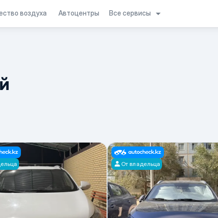
Все сервисы
ество воздуха
Автоцентры
й
дельца
От владельца