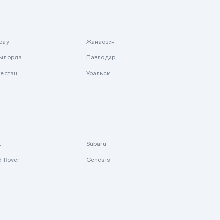
рау
Жанаозен
ылорда
Павлодар
кестан
Уральск
k
Subaru
d Rover
Genesis