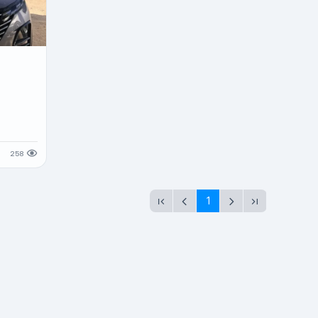
т
258
1