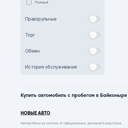
Полный
Голубой
Синий
Праворульные
Фиолетовый
Зеленый
Торг
Желтый
Обмен
Бежевый
Бордовый
История обслуживания
Комбинированный
Бронзовый
Темно-синий
Купить автомобиль с пробегом в Байконыре 
Серый металлик
Сиреневый металлик
НОВЫЕ АВТО
Черный металлик
Автомобили из салона от официальных дилеров Казахстана.
Стальной