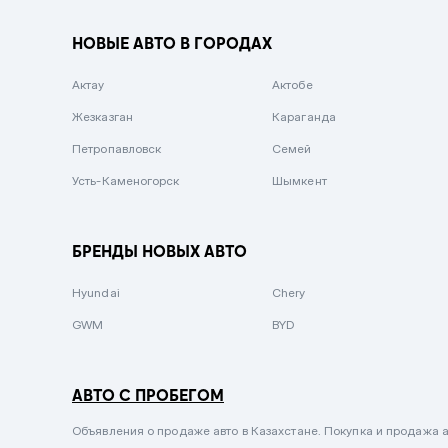
Вишневый
НОВЫЕ АВТО В ГОРОДАХ
Серебристый металлик
Актау
Темно-коричневый
Актобе
Жезказган
Бело-Дымчатый
Караганда
Петропавловск
Светло-зелёный металлик
Семей
Усть-Каменогорск
Бирюзовый
Шымкент
Темно-синий металлик
Зеленый металлик
БРЕНДЫ НОВЫХ АВТО
Комбинированный
Hyundai
Chery
GWM
BYD
АВТО С ПРОБЕГОМ
Объявления о продаже авто в Казахстане. Покупка и продажа а