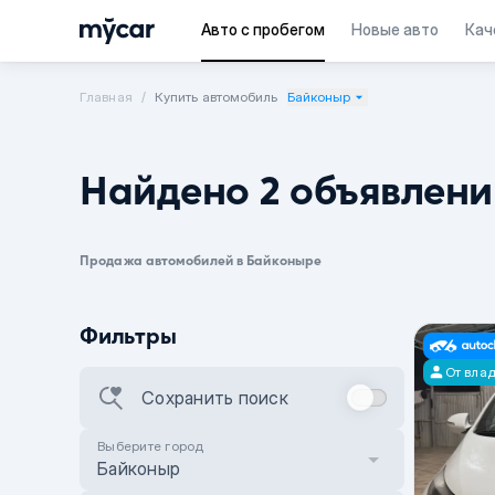
Авто с пробегом
Новые авто
Кач
Главная
Купить автомобиль
Байконыр
Найдено 2 объявлени
Продажа автомобилей в Байконыре
Фильтры
От вла
Сохранить поиск
Выберите город
Байконыр