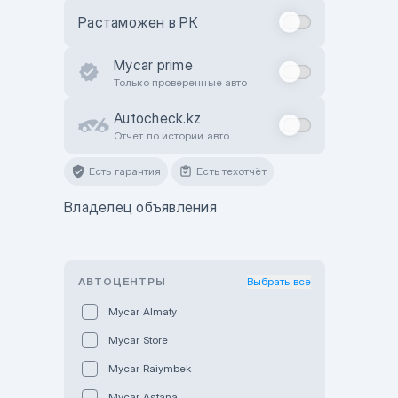
Растаможен в РК
Mycar prime
Только проверенные авто
Autocheck.kz
Отчет по истории авто
Есть гарантия
Есть техотчёт
Владелец объявления
АВТОЦЕНТРЫ
Выбрать все
Mycar Almaty
Mycar Store
Mycar Raiymbek
Mycar Astana