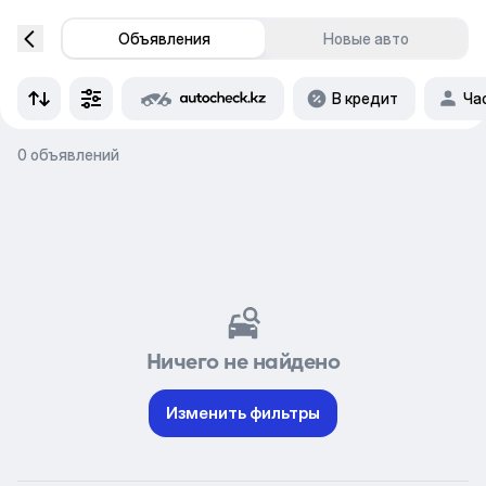
Объявления
Новые авто
В кредит
Ча
0 объявлений
Ничего не найдено
Изменить фильтры