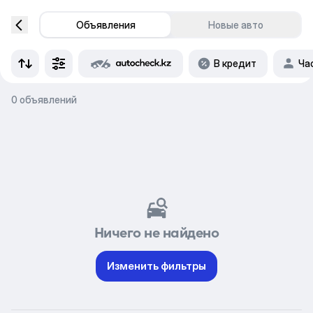
Объявления
Новые авто
В кредит
Ча
0 объявлений
Ничего не найдено
Изменить фильтры