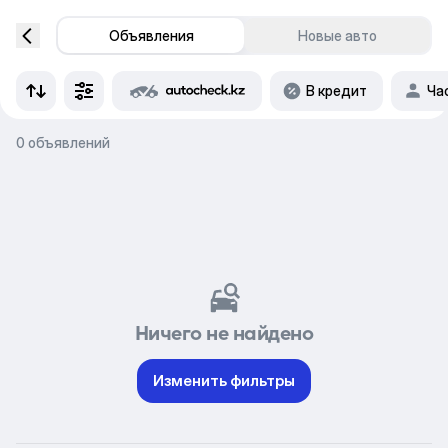
Объявления
Новые авто
В кредит
Ча
0 объявлений
Ничего не найдено
Изменить фильтры