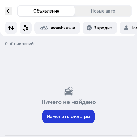
Объявления
Новые авто
В кредит
Ча
0 объявлений
Ничего не найдено
Изменить фильтры