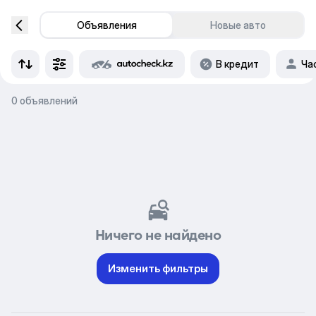
Объявления
Новые авто
В кредит
Ча
0 объявлений
Ничего не найдено
Изменить фильтры