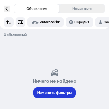
Объявления
Новые авто
В кредит
Ча
0 объявлений
Ничего не найдено
Изменить фильтры