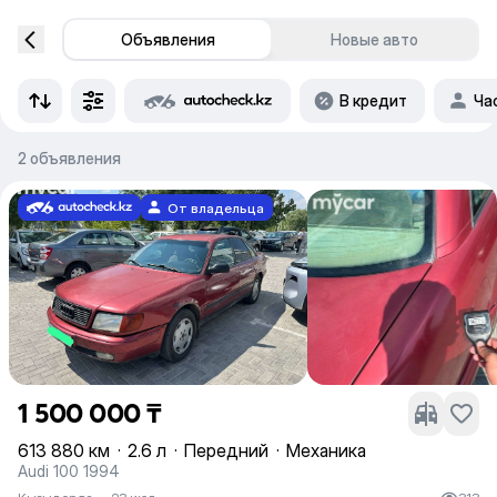
Объявления
Новые авто
В кредит
Ча
2 объявления
От владельца
1 500 000 ₸
613 880 км
·
2.6 л
·
Передний
·
Механика
Audi 100 1994