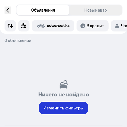
Объявления
Новые авто
В кредит
Ча
0 объявлений
Ничего не найдено
Изменить фильтры