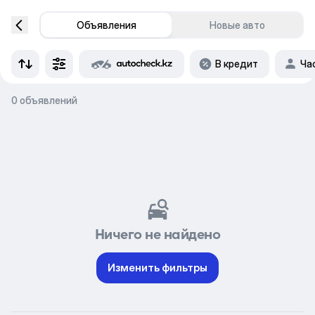
Объявления
Новые авто
В кредит
Ча
0 объявлений
Ничего не найдено
Изменить фильтры