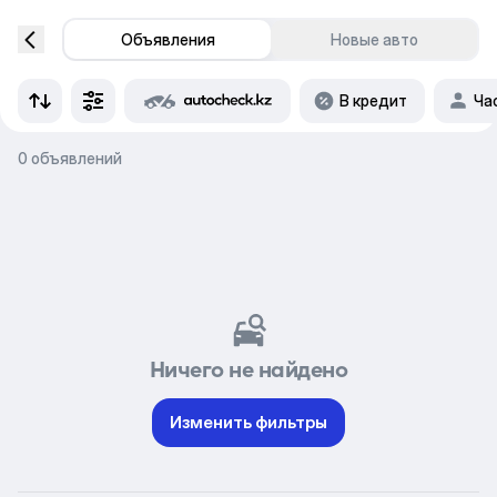
Объявления
Новые авто
В кредит
Ча
0 объявлений
Ничего не найдено
Изменить фильтры