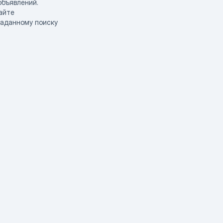
объявлений.
айте
заданному поиску