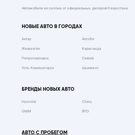
Черный металлик
Автомобили из салона от официальных дилеров Казахстана.
Стальной
НОВЫЕ АВТО В ГОРОДАХ
Вишневый
Серебристый металлик
Актау
Актобе
Темно-коричневый
Жезказган
Караганда
Бело-Дымчатый
Петропавловск
Семей
Светло-зелёный металлик
Усть-Каменогорск
Шымкент
Бирюзовый
Темно-синий металлик
БРЕНДЫ НОВЫХ АВТО
Зеленый металлик
Hyundai
Chery
Комбинированный
GWM
BYD
АВТО С ПРОБЕГОМ