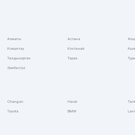
Алматы
Астана
Аты
Кокшетау
Костанай
Кыз
Талдыкорган
Тараз
Тур
Экибастуз
Changan
Haval
Tan
Toyota
BMW
Lan