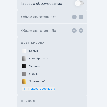
Газовое оборудование
Toyota Astana
Toyota Kokshetau
Объем двигателя, От
TANK Motors Karaganda
Объем двигателя, До
Hyundai ShymCity
Toyota Shygys
ЦВЕТ КУЗОВА
Белый
Серебристый
Черный
Серый
Золотистый
Показать все цвета
Оранжевый
Розовый
ПРИВОД
Красный