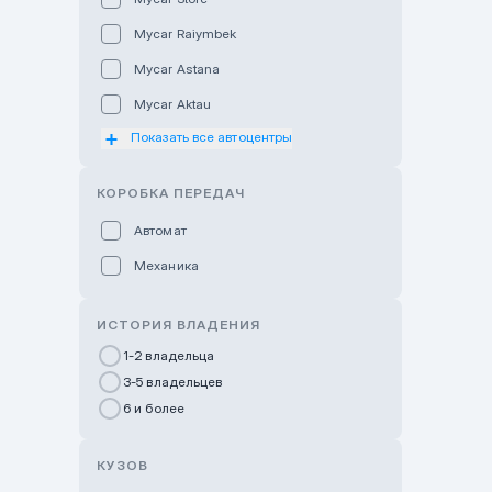
Mycar Raiymbek
Mycar Astana
Mycar Aktau
Показать все автоцентры
Mycar Uralsk
Haval & Tank Kyzylorda
КОРОБКА ПЕРЕДАЧ
Haval & Tank Pavlodar
Автомат
Bavaria Almaty
Механика
Mycar Shymkent
Bavaria Astana
ИСТОРИЯ ВЛАДЕНИЯ
GWM Nurly Zhol
1-2 владельца
3-5 владельцев
Chery Astana
6 и более
Changan Auto Nurly Zhol
Haval Atyrau
КУЗОВ
Hyundai Auto Almaty