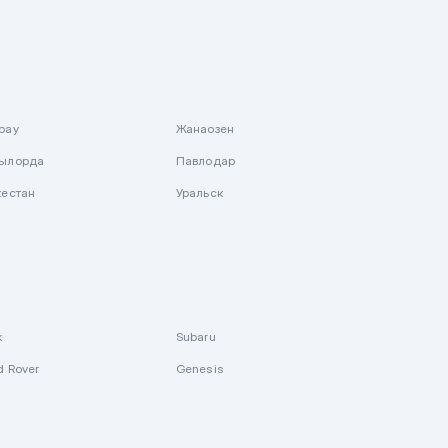
рау
Жанаозен
ылорда
Павлодар
кестан
Уральск
k
Subaru
d Rover
Genesis