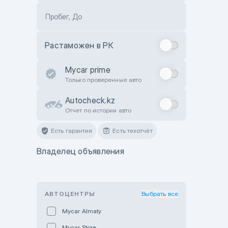
Пробег, До
Растаможен в РК
Mycar prime
Только проверенные авто
Autocheck.kz
Отчет по истории авто
Есть гарантия
Есть техотчёт
Владелец объявления
АВТОЦЕНТРЫ
Выбрать все
Mycar Almaty
Mycar Store