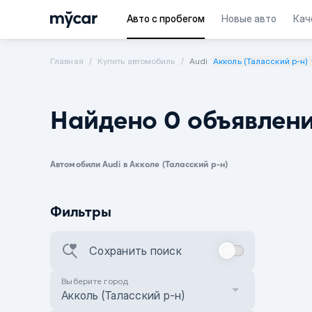
Авто с пробегом
Новые авто
Кач
Главная
Купить автомобиль
Audi
Акколь (Таласский р-н)
Найдено 0 объявлен
Автомобили Audi в Акколе (Таласский р-н)
Фильтры
Сохранить поиск
Выберите город
Акколь (Таласский р-н)