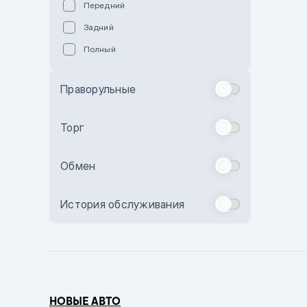
Передний
Пурпурный
Задний
Коричневый
Полный
Голубой
Синий
Праворульные
Фиолетовый
Зеленый
Торг
Желтый
Обмен
Бежевый
Бордовый
История обслуживания
Комбинированный
Бронзовый
Темно-синий
Серый металлик
НОВЫЕ АВТО
Сиреневый металлик