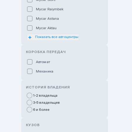
Mycar Raiymbek
Mycar Astana
Mycar Aktau
Показать все автоцентры
Mycar Uralsk
Haval & Tank Kyzylorda
КОРОБКА ПЕРЕДАЧ
Haval & Tank Pavlodar
Автомат
Bavaria Almaty
Механика
Mycar Shymkent
Bavaria Astana
ИСТОРИЯ ВЛАДЕНИЯ
GWM Nurly Zhol
1-2 владельца
3-5 владельцев
Chery Astana
6 и более
Changan Auto Nurly Zhol
Haval Atyrau
КУЗОВ
Hyundai Auto Almaty