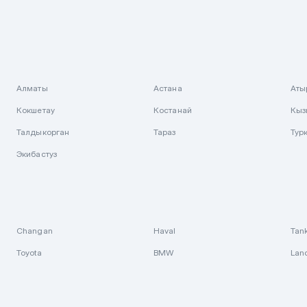
Алматы
Астана
Аты
Кокшетау
Костанай
Кыз
Талдыкорган
Тараз
Тур
Экибастуз
Changan
Haval
Tan
Toyota
BMW
Lan