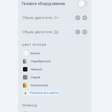
Газовое оборудование
Toyota Astana
Toyota Kokshetau
Объем двигателя, От
TANK Motors Karaganda
Объем двигателя, До
Hyundai ShymCity
Toyota Shygys
ЦВЕТ КУЗОВА
Белый
Серебристый
Черный
Серый
Золотистый
Показать все цвета
Оранжевый
Розовый
ПРИВОД
Красный