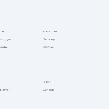
рау
Жанаозен
ылорда
Павлодар
кестан
Уральск
k
Subaru
d Rover
Genesis