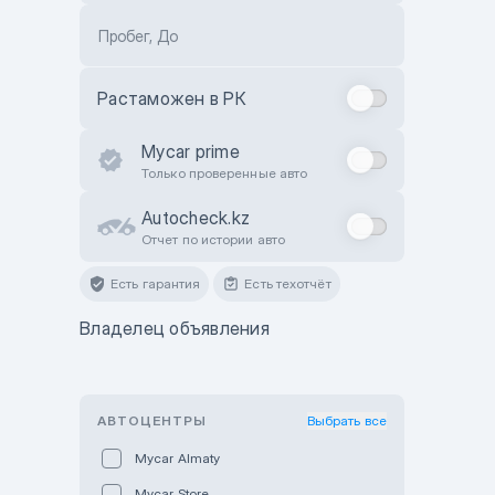
Пробег, До
Растаможен в РК
Mycar prime
Только проверенные авто
Autocheck.kz
Отчет по истории авто
Есть гарантия
Есть техотчёт
Владелец объявления
АВТОЦЕНТРЫ
Выбрать все
Mycar Almaty
Mycar Store