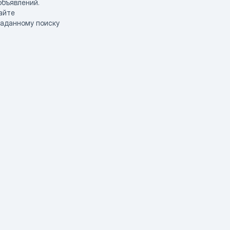
объявлений.
айте
заданному поиску