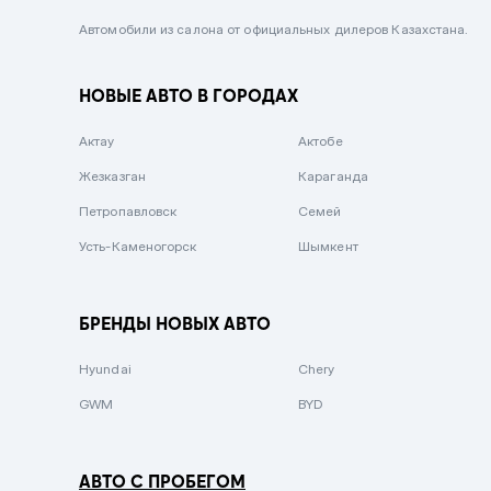
Черный металлик
Автомобили из салона от официальных дилеров Казахстана.
Стальной
НОВЫЕ АВТО В ГОРОДАХ
Вишневый
Серебристый металлик
Актау
Актобе
Темно-коричневый
Жезказган
Караганда
Бело-Дымчатый
Петропавловск
Семей
Светло-зелёный металлик
Усть-Каменогорск
Шымкент
Бирюзовый
Темно-синий металлик
БРЕНДЫ НОВЫХ АВТО
Зеленый металлик
Hyundai
Chery
Комбинированный
GWM
BYD
АВТО С ПРОБЕГОМ