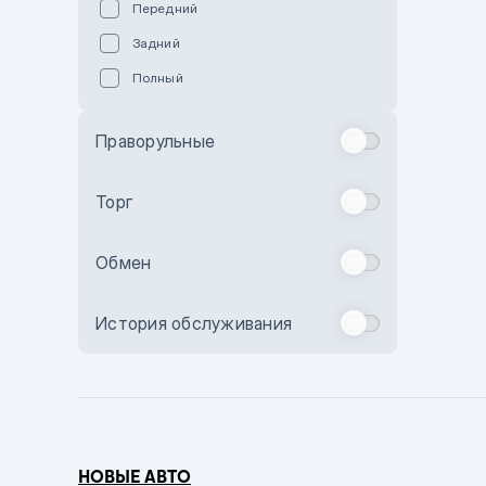
Передний
Пурпурный
Задний
Коричневый
Полный
Голубой
Синий
Праворульные
Фиолетовый
Зеленый
Торг
Желтый
Обмен
Бежевый
Бордовый
История обслуживания
Комбинированный
Бронзовый
Темно-синий
Серый металлик
НОВЫЕ АВТО
Сиреневый металлик