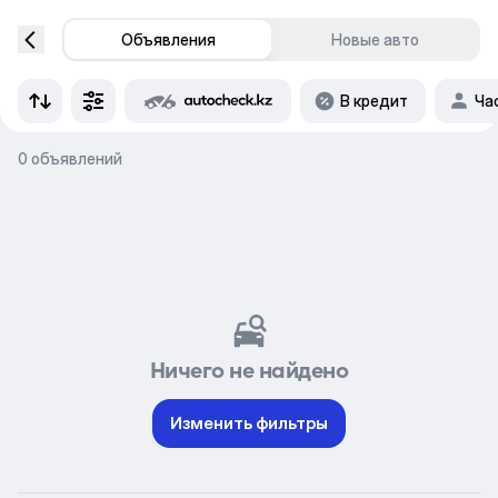
Объявления
Новые авто
В кредит
Ча
0 объявлений
Ничего не найдено
Изменить фильтры