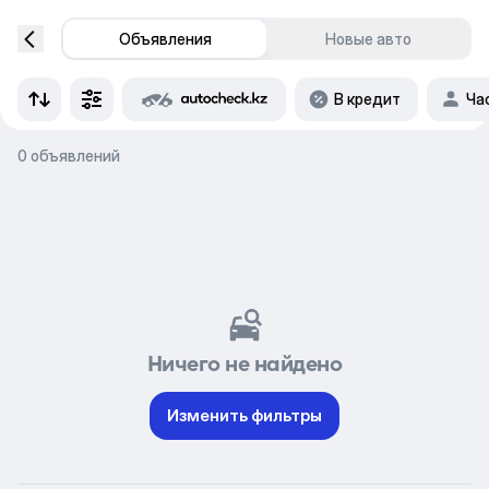
Объявления
Новые авто
В кредит
Ча
0 объявлений
Ничего не найдено
Изменить фильтры