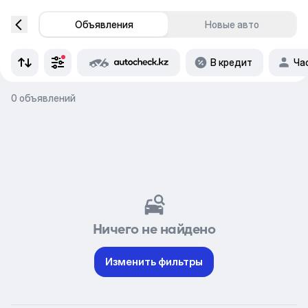
Объявления
Новые авто
В кредит
Ча
0 объявлений
Ничего не найдено
Изменить фильтры