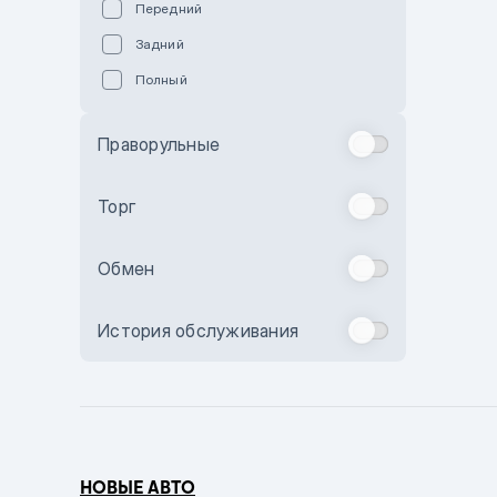
Передний
Пурпурный
Задний
Коричневый
Полный
Голубой
Синий
Праворульные
Фиолетовый
Зеленый
Торг
Желтый
Обмен
Бежевый
Бордовый
История обслуживания
Комбинированный
Бронзовый
Темно-синий
Серый металлик
НОВЫЕ АВТО
Сиреневый металлик