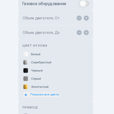
Газовое оборудование
Toyota Astana
Toyota Kokshetau
Объем двигателя, От
TANK Motors Karaganda
Объем двигателя, До
Hyundai ShymCity
Toyota Shygys
ЦВЕТ КУЗОВА
Белый
Серебристый
Черный
Серый
Золотистый
Показать все цвета
Оранжевый
Розовый
ПРИВОД
Красный