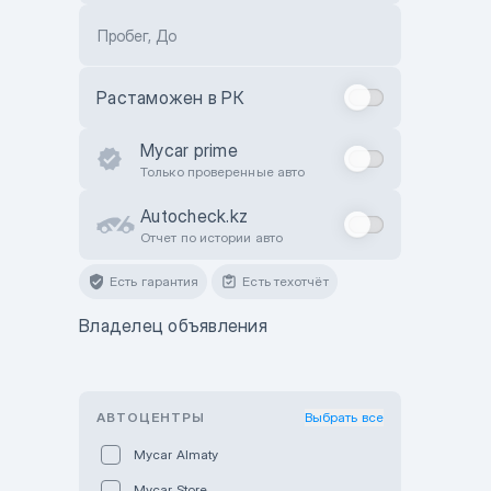
Пробег, До
Растаможен в РК
Mycar prime
Только проверенные авто
Autocheck.kz
Отчет по истории авто
Есть гарантия
Есть техотчёт
Владелец объявления
АВТОЦЕНТРЫ
Выбрать все
Mycar Almaty
Mycar Store