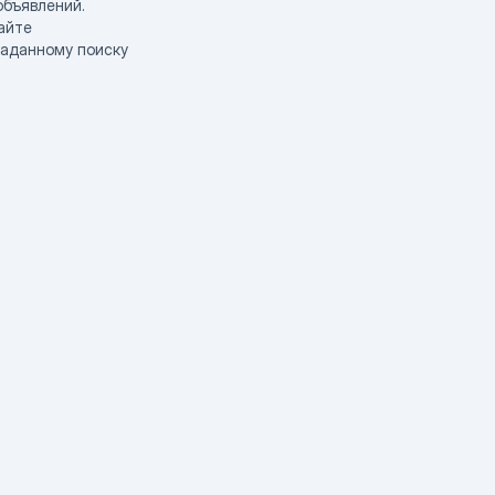
объявлений.
айте
заданному поиску