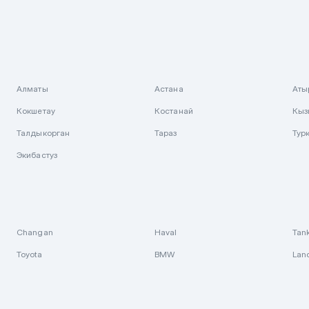
Алматы
Астана
Аты
Кокшетау
Костанай
Кыз
Талдыкорган
Тараз
Тур
Экибастуз
Changan
Haval
Tan
Toyota
BMW
Lan