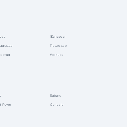
рау
Жанаозен
ылорда
Павлодар
кестан
Уральск
k
Subaru
d Rover
Genesis