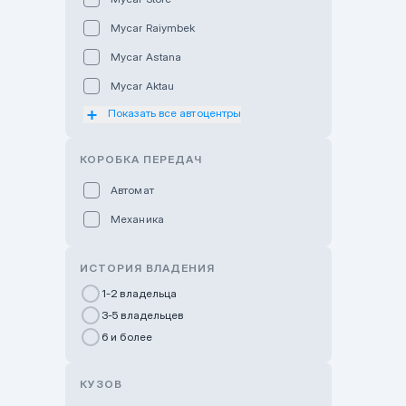
Mycar Raiymbek
Mycar Astana
Mycar Aktau
Показать все автоцентры
Mycar Uralsk
Haval & Tank Kyzylorda
КОРОБКА ПЕРЕДАЧ
Haval & Tank Pavlodar
Автомат
Bavaria Almaty
Механика
Mycar Shymkent
Bavaria Astana
ИСТОРИЯ ВЛАДЕНИЯ
GWM Nurly Zhol
1-2 владельца
3-5 владельцев
Chery Astana
6 и более
Changan Auto Nurly Zhol
Haval Atyrau
КУЗОВ
Hyundai Auto Almaty