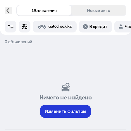
Объявления
Новые авто
В кредит
Ча
0 объявлений
Ничего не найдено
Изменить фильтры