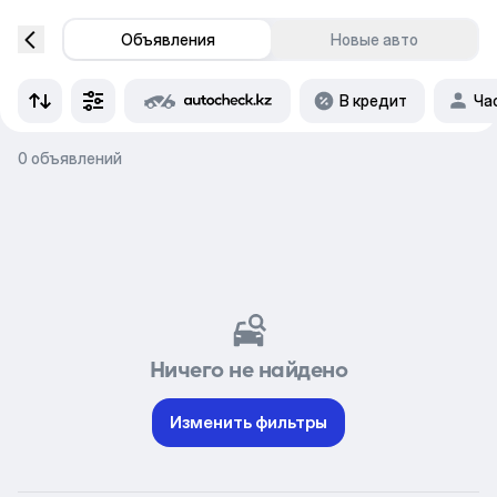
Объявления
Новые авто
В кредит
Ча
0 объявлений
Ничего не найдено
Изменить фильтры