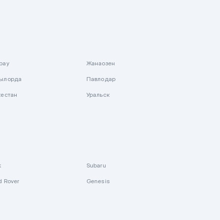
рау
Жанаозен
ылорда
Павлодар
кестан
Уральск
k
Subaru
d Rover
Genesis