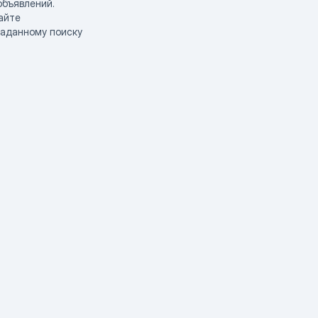
объявлений.
айте
заданному поиску