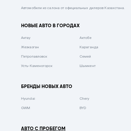
Черный металлик
Автомобили из салона от официальных дилеров Казахстана.
Стальной
НОВЫЕ АВТО В ГОРОДАХ
Вишневый
Серебристый металлик
Актау
Актобе
Темно-коричневый
Жезказган
Караганда
Бело-Дымчатый
Петропавловск
Семей
Светло-зелёный металлик
Усть-Каменогорск
Шымкент
Бирюзовый
Темно-синий металлик
БРЕНДЫ НОВЫХ АВТО
Зеленый металлик
Hyundai
Chery
Комбинированный
GWM
BYD
АВТО С ПРОБЕГОМ