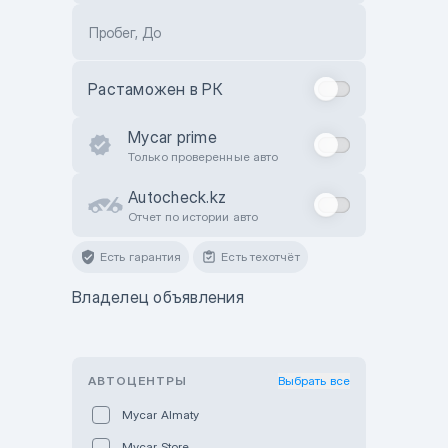
Пробег, До
Растаможен в РК
Mycar prime
Только проверенные авто
Autocheck.kz
Отчет по истории авто
Есть гарантия
Есть техотчёт
Владелец объявления
АВТОЦЕНТРЫ
Выбрать все
Mycar Almaty
Mycar Store