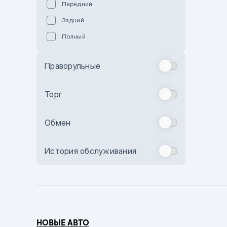
Передний
Пурпурный
Задний
Коричневый
Полный
Голубой
Синий
Праворульные
Фиолетовый
Зеленый
Торг
Желтый
Обмен
Бежевый
Бордовый
История обслуживания
Комбинированный
Бронзовый
Темно-синий
Серый металлик
НОВЫЕ АВТО
Сиреневый металлик