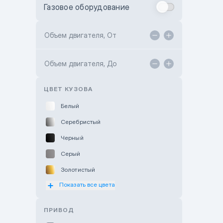
Газовое оборудование
Toyota Astana
Toyota Kokshetau
Объем двигателя, От
TANK Motors Karaganda
Объем двигателя, До
Hyundai ShymCity
Toyota Shygys
ЦВЕТ КУЗОВА
Белый
Серебристый
Черный
Серый
Золотистый
Показать все цвета
Оранжевый
Розовый
ПРИВОД
Красный