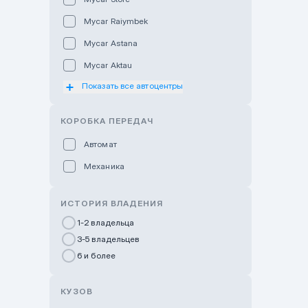
Mycar Raiymbek
Mycar Astana
Mycar Aktau
Показать все автоцентры
Mycar Uralsk
Haval & Tank Kyzylorda
КОРОБКА ПЕРЕДАЧ
Haval & Tank Pavlodar
Автомат
Bavaria Almaty
Механика
Mycar Shymkent
Bavaria Astana
ИСТОРИЯ ВЛАДЕНИЯ
GWM Nurly Zhol
1-2 владельца
3-5 владельцев
Chery Astana
6 и более
Changan Auto Nurly Zhol
Haval Atyrau
КУЗОВ
Hyundai Auto Almaty