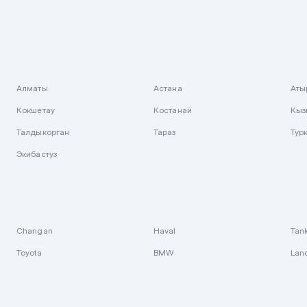
Алматы
Астана
Аты
Кокшетау
Костанай
Кыз
Талдыкорган
Тараз
Тур
Экибастуз
Changan
Haval
Tan
Toyota
BMW
Lan