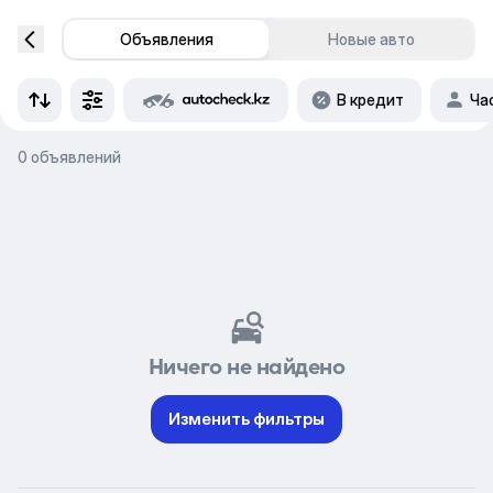
Объявления
Новые авто
В кредит
Ча
0 объявлений
Ничего не найдено
Изменить фильтры