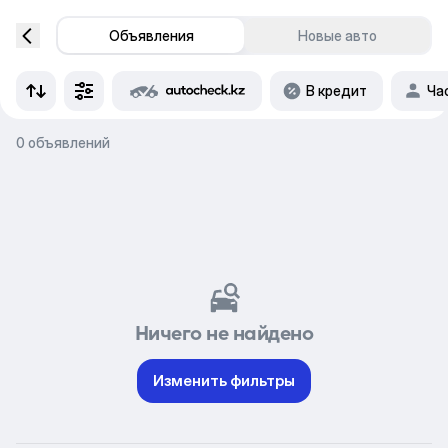
Объявления
Новые авто
В кредит
Ча
0 объявлений
Ничего не найдено
Изменить фильтры