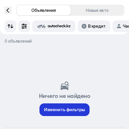
Объявления
Новые авто
В кредит
Ча
0 объявлений
Ничего не найдено
Изменить фильтры