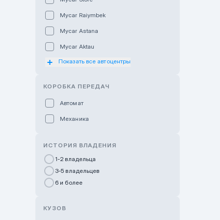
Mycar Raiymbek
Mycar Astana
Mycar Aktau
Показать все автоцентры
Mycar Uralsk
Haval & Tank Kyzylorda
КОРОБКА ПЕРЕДАЧ
Haval & Tank Pavlodar
Автомат
Bavaria Almaty
Механика
Mycar Shymkent
Bavaria Astana
ИСТОРИЯ ВЛАДЕНИЯ
GWM Nurly Zhol
1-2 владельца
3-5 владельцев
Chery Astana
6 и более
Changan Auto Nurly Zhol
Haval Atyrau
КУЗОВ
Hyundai Auto Almaty