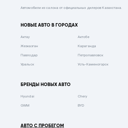
Черный металлик
Автомобили из салона от официальных дилеров Казахстана.
Стальной
НОВЫЕ АВТО В ГОРОДАХ
Вишневый
Серебристый металлик
Актау
Актобе
Темно-коричневый
Жезказган
Караганда
Бело-Дымчатый
Павлодар
Петропавловск
Светло-зелёный металлик
Уральск
Усть-Каменогорск
Бирюзовый
Темно-синий металлик
БРЕНДЫ НОВЫХ АВТО
Зеленый металлик
Hyundai
Chery
Комбинированный
GWM
BYD
АВТО С ПРОБЕГОМ