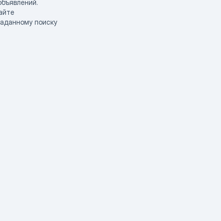
объявлений.
айте
заданному поиску