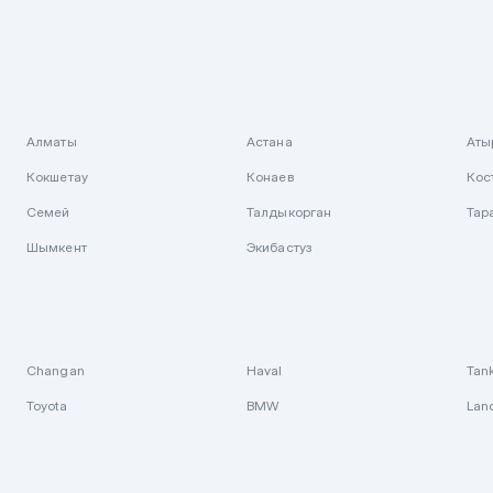
Алматы
Астана
Аты
Кокшетау
Конаев
Кос
Семей
Талдыкорган
Тар
Шымкент
Экибастуз
Changan
Haval
Tan
Toyota
BMW
Lan