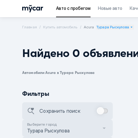
Авто с пробегом
Новые авто
Кач
Главная
Купить автомобиль
Acura
Турара Рыскулова
Найдено 0 объявлен
Автомобили Acura в Турара Рыскулова
Фильтры
Сохранить поиск
Выберите город
Турара Рыскулова