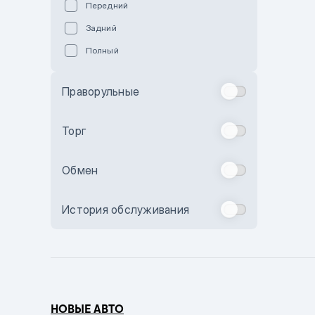
Передний
Пурпурный
Задний
Коричневый
Полный
Голубой
Синий
Праворульные
Фиолетовый
Зеленый
Торг
Желтый
Обмен
Бежевый
Бордовый
История обслуживания
Комбинированный
Бронзовый
Темно-синий
Серый металлик
НОВЫЕ АВТО
Сиреневый металлик