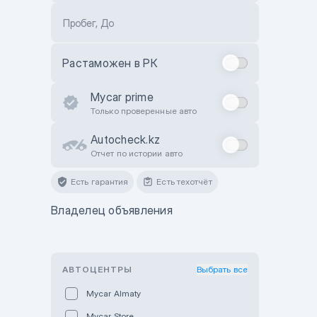
Пробег, До
Растаможен в РК
Mycar prime
Только проверенные авто
Autocheck.kz
Отчет по истории авто
Есть гарантия
Есть техотчёт
Владелец объявления
АВТОЦЕНТРЫ
Выбрать все
Mycar Almaty
Mycar Store