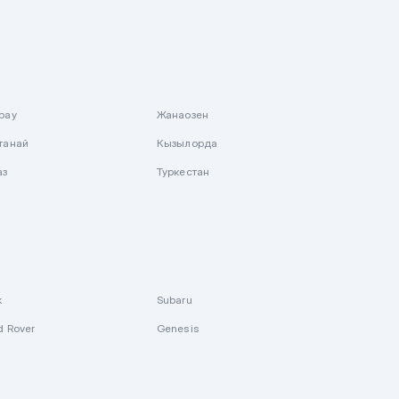
рау
Жанаозен
танай
Кызылорда
аз
Туркестан
k
Subaru
d Rover
Genesis