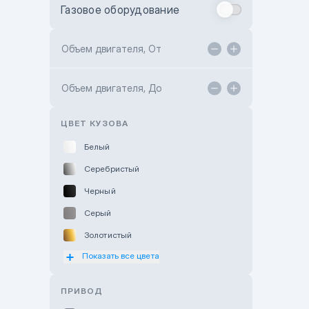
Газовое оборудование
Toyota Astana
Toyota Kokshetau
Объем двигателя, От
TANK Motors Karaganda
Объем двигателя, До
Hyundai ShymCity
Toyota Shygys
ЦВЕТ КУЗОВА
Белый
Серебристый
Черный
Серый
Золотистый
Показать все цвета
Оранжевый
Розовый
ПРИВОД
Красный