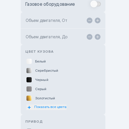
Газовое оборудование
Toyota Astana
Toyota Kokshetau
Объем двигателя, От
TANK Motors Karaganda
Объем двигателя, До
Hyundai ShymCity
Toyota Shygys
ЦВЕТ КУЗОВА
Белый
Серебристый
Черный
Серый
Золотистый
Показать все цвета
Оранжевый
Розовый
ПРИВОД
Красный