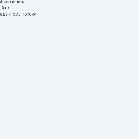
объявлений.
айте
заданному поиску