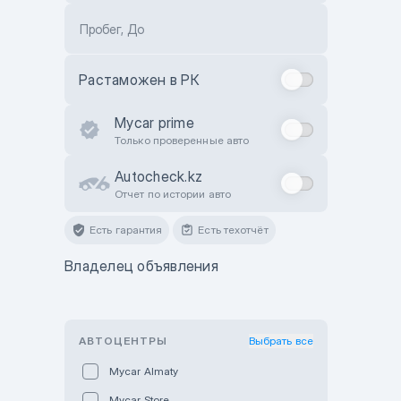
Пробег, До
Растаможен в РК
Mycar prime
Только проверенные авто
Autocheck.kz
Отчет по истории авто
Есть гарантия
Есть техотчёт
Владелец объявления
АВТОЦЕНТРЫ
Выбрать все
Mycar Almaty
Mycar Store