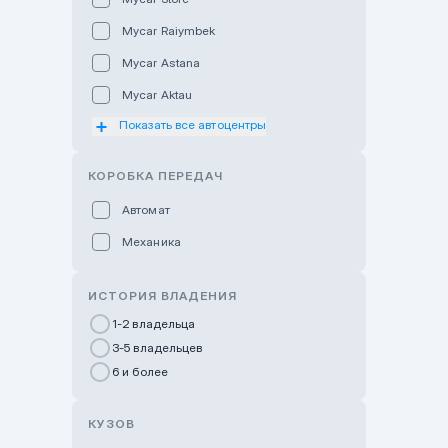
Mycar Raiymbek
Mycar Astana
Mycar Aktau
Показать все автоцентры
Mycar Uralsk
Haval & Tank Kyzylorda
КОРОБКА ПЕРЕДАЧ
Haval & Tank Pavlodar
Автомат
Bavaria Almaty
Механика
Mycar Shymkent
Bavaria Astana
ИСТОРИЯ ВЛАДЕНИЯ
GWM Nurly Zhol
1-2 владельца
3-5 владельцев
Chery Astana
6 и более
Changan Auto Nurly Zhol
Haval Atyrau
КУЗОВ
Hyundai Auto Almaty