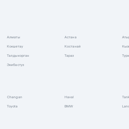
Алматы
Астана
Аты
Кокшетау
Костанай
Кыз
Талдыкорган
Тараз
Тур
Экибастуз
Changan
Haval
Tan
Toyota
BMW
Lan