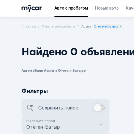
Авто с пробегом
Новые авто
Кач
Главная
Купить автомобиль
Acura
Отеген-Батыр
Найдено 0 объявлен
Автомобили Acura в Отеген-Батыре
Фильтры
Сохранить поиск
Выберите город
Отеген-Батыр