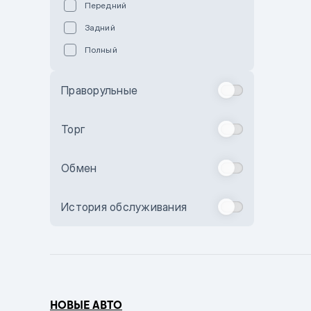
Передний
Пурпурный
Задний
Коричневый
Полный
Голубой
Синий
Праворульные
Фиолетовый
Зеленый
Торг
Желтый
Обмен
Бежевый
Бордовый
История обслуживания
Комбинированный
Бронзовый
Темно-синий
Серый металлик
НОВЫЕ АВТО
Сиреневый металлик