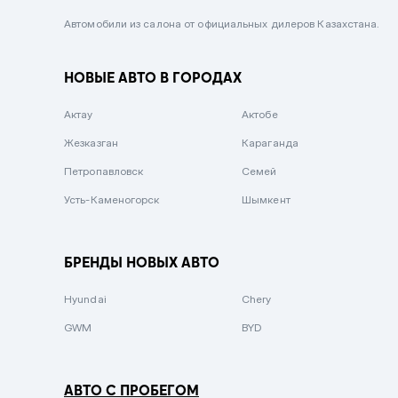
Черный металлик
Автомобили из салона от официальных дилеров Казахстана.
Стальной
НОВЫЕ АВТО В ГОРОДАХ
Вишневый
Серебристый металлик
Актау
Актобе
Темно-коричневый
Жезказган
Караганда
Бело-Дымчатый
Петропавловск
Семей
Светло-зелёный металлик
Усть-Каменогорск
Шымкент
Бирюзовый
Темно-синий металлик
БРЕНДЫ НОВЫХ АВТО
Зеленый металлик
Hyundai
Chery
Комбинированный
GWM
BYD
АВТО С ПРОБЕГОМ