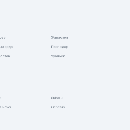
рау
Жанаозен
ылорда
Павлодар
кестан
Уральск
k
Subaru
d Rover
Genesis