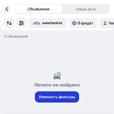
Объявления
Новые авто
В кредит
Ча
0 объявлений
Ничего не найдено
Изменить фильтры