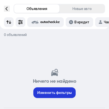
Объявления
Новые авто
В кредит
Ча
0 объявлений
Ничего не найдено
Изменить фильтры