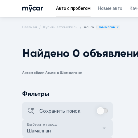
Авто с пробегом
Новые авто
Кач
Главная
Купить автомобиль
Acura
Шамалган
Найдено 0 объявлен
Автомобили Acura в Шамалгане
Фильтры
Сохранить поиск
Выберите город
Шамалган