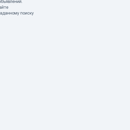
объявлений.
айте
заданному поиску