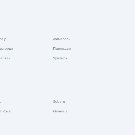
рау
Жанаозен
ылорда
Павлодар
кестан
Уральск
k
Subaru
d Rover
Genesis