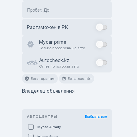
Пробег, До
Растаможен в РК
Mycar prime
Только проверенные авто
Autocheck.kz
Отчет по истории авто
Есть гарантия
Есть техотчёт
Владелец объявления
АВТОЦЕНТРЫ
Выбрать все
Mycar Almaty
Mycar Store