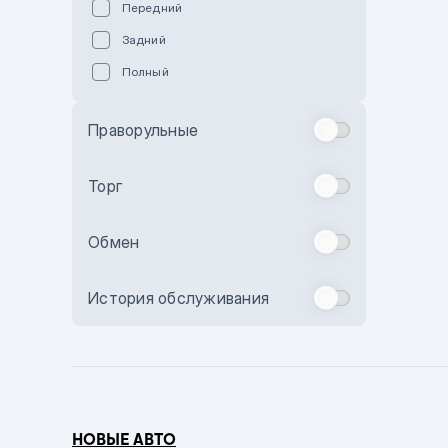
Передний
Пурпурный
Задний
Коричневый
Полный
Голубой
Синий
Праворульные
Фиолетовый
Зеленый
Торг
Желтый
Обмен
Бежевый
Бордовый
История обслуживания
Комбинированный
Бронзовый
Темно-синий
Серый металлик
НОВЫЕ АВТО
Сиреневый металлик