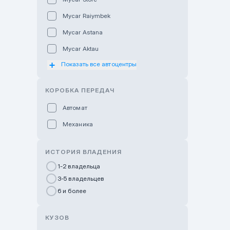
Mycar Raiymbek
Mycar Astana
Mycar Aktau
Показать все автоцентры
Mycar Uralsk
Haval & Tank Kyzylorda
КОРОБКА ПЕРЕДАЧ
Haval & Tank Pavlodar
Автомат
Bavaria Almaty
Механика
Mycar Shymkent
Bavaria Astana
ИСТОРИЯ ВЛАДЕНИЯ
GWM Nurly Zhol
1-2 владельца
3-5 владельцев
Chery Astana
6 и более
Changan Auto Nurly Zhol
Haval Atyrau
КУЗОВ
Hyundai Auto Almaty