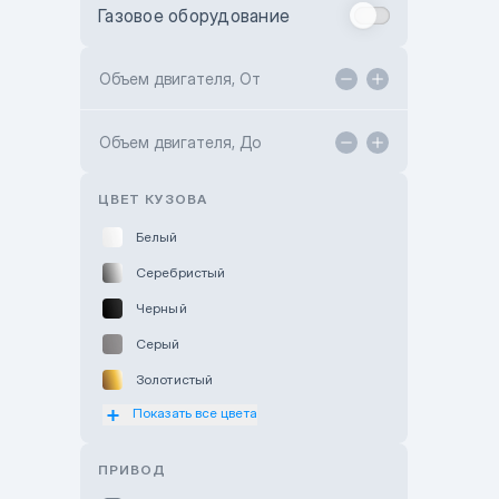
Газовое оборудование
Toyota Astana
Toyota Kokshetau
Объем двигателя, От
TANK Motors Karaganda
Объем двигателя, До
Hyundai ShymCity
Toyota Shygys
ЦВЕТ КУЗОВА
Белый
Серебристый
Черный
Серый
Золотистый
Показать все цвета
Оранжевый
Розовый
ПРИВОД
Красный