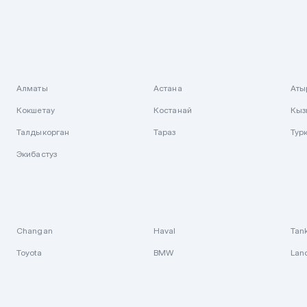
Алматы
Астана
Аты
Кокшетау
Костанай
Кыз
Талдыкорган
Тараз
Тур
Экибастуз
Changan
Haval
Tan
Toyota
BMW
Lan