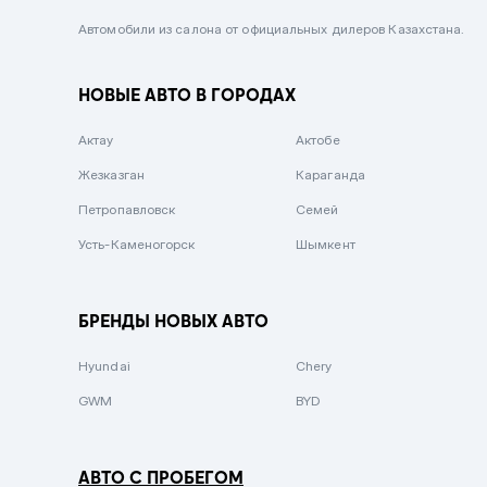
Черный металлик
Автомобили из салона от официальных дилеров Казахстана.
Стальной
НОВЫЕ АВТО В ГОРОДАХ
Вишневый
Серебристый металлик
Актау
Актобе
Темно-коричневый
Жезказган
Караганда
Бело-Дымчатый
Петропавловск
Семей
Светло-зелёный металлик
Усть-Каменогорск
Шымкент
Бирюзовый
Темно-синий металлик
БРЕНДЫ НОВЫХ АВТО
Зеленый металлик
Hyundai
Chery
Комбинированный
GWM
BYD
АВТО С ПРОБЕГОМ