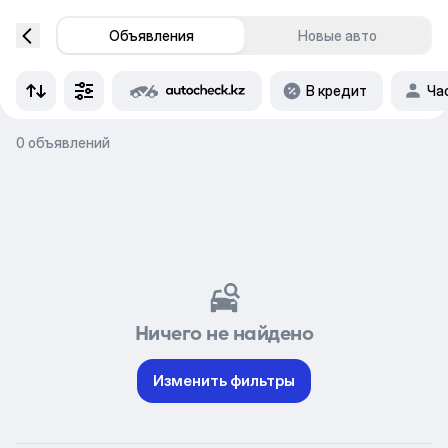
Объявления
Новые авто
В кредит
Ча
0 объявлений
Ничего не найдено
Изменить фильтры