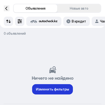
Объявления
Новые авто
В кредит
Ча
0 объявлений
Ничего не найдено
Изменить фильтры