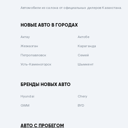
Черный металлик
Автомобили из салона от официальных дилеров Казахстана.
Стальной
НОВЫЕ АВТО В ГОРОДАХ
Вишневый
Серебристый металлик
Актау
Актобе
Темно-коричневый
Жезказган
Караганда
Бело-Дымчатый
Петропавловск
Семей
Светло-зелёный металлик
Усть-Каменогорск
Шымкент
Бирюзовый
Темно-синий металлик
БРЕНДЫ НОВЫХ АВТО
Зеленый металлик
Hyundai
Chery
Комбинированный
GWM
BYD
АВТО С ПРОБЕГОМ