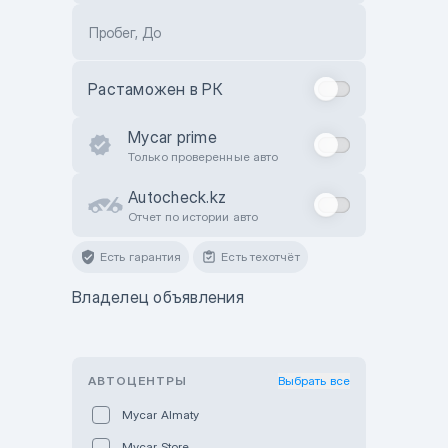
Пробег, До
Растаможен в РК
Mycar prime
Только проверенные авто
Autocheck.kz
Отчет по истории авто
Есть гарантия
Есть техотчёт
Владелец объявления
АВТОЦЕНТРЫ
Выбрать все
Mycar Almaty
Mycar Store