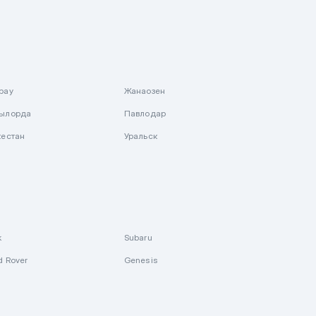
рау
Жанаозен
ылорда
Павлодар
кестан
Уральск
k
Subaru
d Rover
Genesis