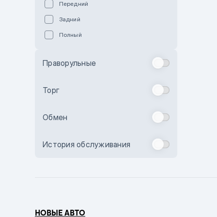
Передний
Пурпурный
Задний
Коричневый
Полный
Голубой
Синий
Праворульные
Фиолетовый
Зеленый
Торг
Желтый
Обмен
Бежевый
Бордовый
История обслуживания
Комбинированный
Бронзовый
Темно-синий
Серый металлик
НОВЫЕ АВТО
Сиреневый металлик