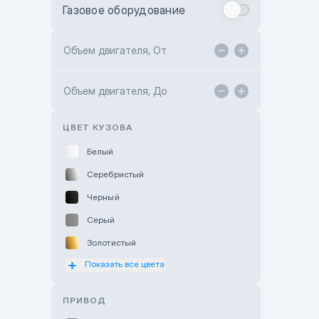
Газовое оборудование
Toyota Astana
Toyota Kokshetau
Объем двигателя, От
TANK Motors Karaganda
Объем двигателя, До
Hyundai ShymCity
Toyota Shygys
ЦВЕТ КУЗОВА
Белый
Серебристый
Черный
Серый
Золотистый
Показать все цвета
Оранжевый
Розовый
ПРИВОД
Красный