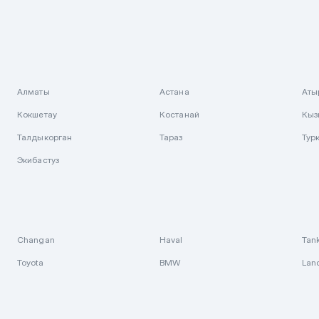
Алматы
Астана
Аты
Кокшетау
Костанай
Кыз
Талдыкорган
Тараз
Тур
Экибастуз
Changan
Haval
Tan
Toyota
BMW
Lan