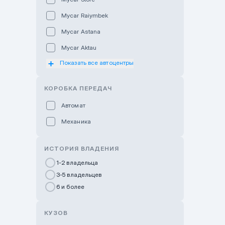
Mycar Raiymbek
Mycar Astana
Mycar Aktau
Показать все автоцентры
Mycar Uralsk
Haval & Tank Kyzylorda
КОРОБКА ПЕРЕДАЧ
Haval & Tank Pavlodar
Автомат
Bavaria Almaty
Механика
Mycar Shymkent
Bavaria Astana
ИСТОРИЯ ВЛАДЕНИЯ
GWM Nurly Zhol
1-2 владельца
3-5 владельцев
Chery Astana
6 и более
Changan Auto Nurly Zhol
Haval Atyrau
КУЗОВ
Hyundai Auto Almaty