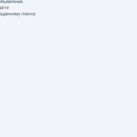
объявлений.
айте
заданному поиску