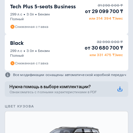
31 290 000 ₸
Tech Plus 5-seats Business
от 29 099 700 ₸
299 л.с
•
3.0л
•
Бензин
или 314 394 ₸/мес
Полный
Сниженная ставка
32 990 000 ₸
Black
от 30 680 700 ₸
299 л.с
•
3.0л
•
Бензин
или 331 475 ₸/мес
Полный
Сниженная ставка
Все модификации оснащены автоматической коробкой передач
Нужна помощь в выборе комплектации?
Ознакомьтесь с полными характеристиками в PDF
ЦВЕТ КУЗОВА