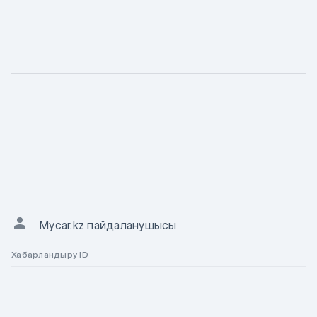
СИПАТТАМА
Сипаты
ХАБАРЛАНДЫРУ АВТОРЫ
Mycar.kz пайдаланушысы
Хабарландыру ID