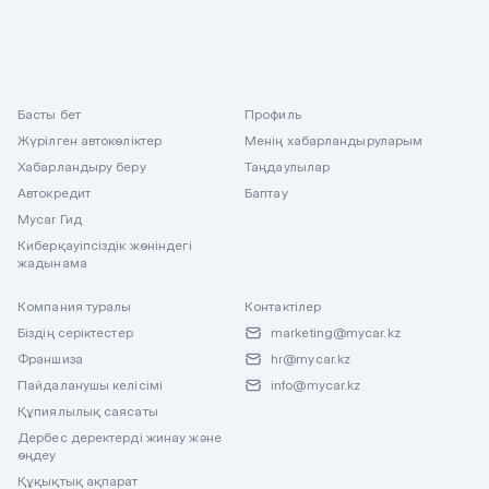
Басты бет
Профиль
Жүрілген автокөліктер
Менің хабарландыруларым
Хабарландыру беру
Таңдаулылар
Автокредит
Баптау
Mycar Гид
Киберқауіпсіздік жөніндегі
жадынама
Компания туралы
Контактілер
Біздің серіктестер
marketing@mycar.kz
Франшиза
hr@mycar.kz
Пайдаланушы келісімі
info@mycar.kz
Құпиялылық саясаты
Дербес деректерді жинау және
өңдеу
Құқықтық ақпарат