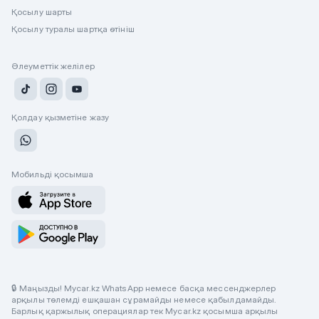
Қосылу шарты
Қосылу туралы шартқа өтініш
Әлеуметтік желілер
Қолдау қызметіне жазу
Мобильді қосымша
🔒 Маңызды! Mycar.kz WhatsApp немесе басқа мессенджерлер
арқылы төлемді ешқашан сұрамайды немесе қабылдамайды.
Барлық қаржылық операциялар тек Mycar.kz қосымша арқылы