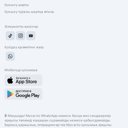
Қосылу шарты
Қосылу туралы шартқа өтініш
Әлеуметтік желілер
Қолдау қызметіне жазу
Мобильді қосымша
🔒 Маңызды! Mycar.kz WhatsApp немесе басқа мессенджерлер
арқылы төлемді ешқашан сұрамайды немесе қабылдамайды.
Барлық қаржылық операциялар тек Mycar.kz қосымша арқылы