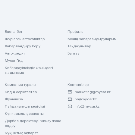
Басты бет
Профиль
Жүрілген автокөліктер
Менің хабарландыруларым
Хабарландыру беру
Таңдаулылар
Автокредит
Баптау
Mycar Гид
Киберқауіпсіздік жөніндегі
жадынама
Компания туралы
Контактілер
Біздің серіктестер
marketing@mycar.kz
Франшиза
hr@mycar.kz
Пайдаланушы келісімі
info@mycar.kz
Құпиялылық саясаты
Дербес деректерді жинау және
өңдеу
Құқықтық ақпарат