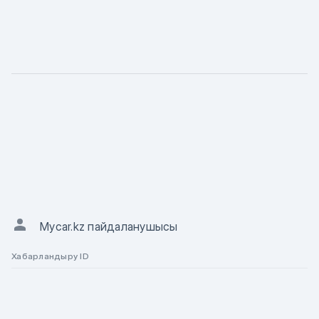
СИПАТТАМА
Сипаты
ХАБАРЛАНДЫРУ АВТОРЫ
Mycar.kz пайдаланушысы
Хабарландыру ID