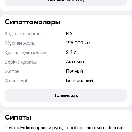
Сипаттамалары
Иә
Кеденнен өткен
195 000 км
Жүрген жолы
2.4 л
Қозғалтқыш көлемі
Автомат
Беріліс қорабы
Полный
Жетек
Бензиновый
Отын түрі
Толығырақ
Сипаты
Toyota Estima правый руль, коробка - автомат. Полный