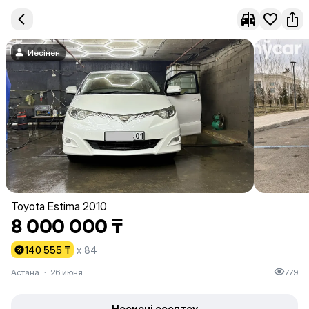
Иесінен
Toyota Estima 2010
8 000 000 ₸
140 555 ₸
x 84
Астана
·
26 июня
779
Несиені есептеу