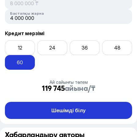
Бастапқы жарна
Кредит мерзімі
12
24
36
48
60
Ай сайынғы төлем
119 745
айына/₸
Шешімді білу
Хабарландыру авторы