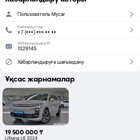
Пользователь Mycar
Байланыстар
+7 (•••) ••• •• ••
Хабарландыру ID
1329145
Хабарландыруға шағымдану
Ұқсас жарнамалар
19 500 000 ₸
LiXiang L6 2024