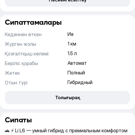
Сипаттамалары
Иә
Кеденнен өткен
1 км
Жүрген жолы
1.5 л
Қозғалтқыш көлемі
Автомат
Беріліс қорабы
Полный
Жетек
Гибридный
Отын түрі
Толығырақ
Сипаты
🚗 ⚡ Li L6 — умный гибрид с премиальным комфортом