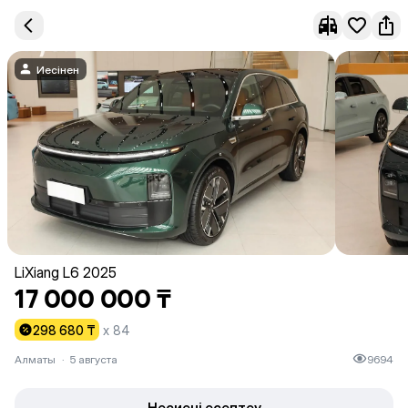
Иесінен
LiXiang L6 2025
17 000 000 ₸
298 680 ₸
x 84
Алматы
·
5 августа
9694
Несиені есептеу