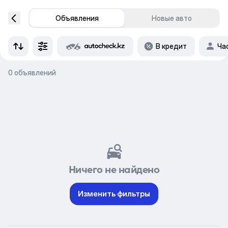
Объявления
Новые авто
В кредит
Ча
0 объявлений
Ничего не найдено
Изменить фильтры