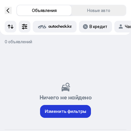
Объявления
Новые авто
В кредит
Ча
0 объявлений
Ничего не найдено
Изменить фильтры