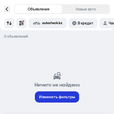
Объявления
Новые авто
В кредит
Ча
0 объявлений
Ничего не найдено
Изменить фильтры