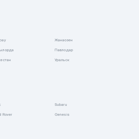
рау
Жанаозен
ылорда
Павлодар
кестан
Уральск
k
Subaru
d Rover
Genesis