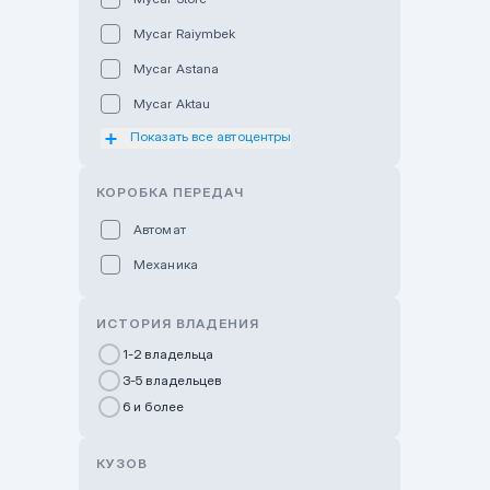
Mycar Raiymbek
Mycar Astana
Mycar Aktau
Показать все автоцентры
Mycar Uralsk
Haval & Tank Kyzylorda
КОРОБКА ПЕРЕДАЧ
Haval & Tank Pavlodar
Автомат
Bavaria Almaty
Механика
Mycar Shymkent
Bavaria Astana
ИСТОРИЯ ВЛАДЕНИЯ
GWM Nurly Zhol
1-2 владельца
3-5 владельцев
Chery Astana
6 и более
Changan Auto Nurly Zhol
Haval Atyrau
КУЗОВ
Hyundai Auto Almaty