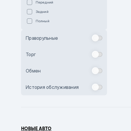
Передний
Пурпурный
Задний
Коричневый
Полный
Голубой
Синий
Праворульные
Фиолетовый
Зеленый
Торг
Желтый
Обмен
Бежевый
Бордовый
История обслуживания
Комбинированный
Бронзовый
Темно-синий
Серый металлик
НОВЫЕ АВТО
Сиреневый металлик