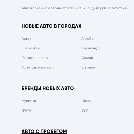
Черный металлик
Автомобили из салона от официальных дилеров Казахстана.
Стальной
НОВЫЕ АВТО В ГОРОДАХ
Вишневый
Серебристый металлик
Актау
Актобе
Темно-коричневый
Жезказган
Караганда
Бело-Дымчатый
Петропавловск
Семей
Светло-зелёный металлик
Усть-Каменогорск
Шымкент
Бирюзовый
Темно-синий металлик
БРЕНДЫ НОВЫХ АВТО
Зеленый металлик
Hyundai
Chery
Комбинированный
GWM
BYD
АВТО С ПРОБЕГОМ