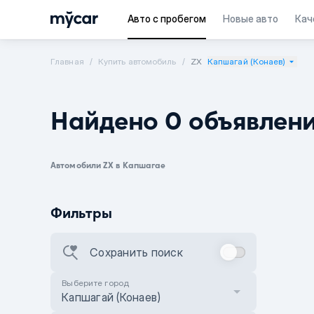
Авто с пробегом
Новые авто
Кач
Главная
Купить автомобиль
ZX
Капшагай (Конаев)
Найдено 0 объявлен
Автомобили ZX в Капшагае
Фильтры
Сохранить поиск
Выберите город
Капшагай (Конаев)