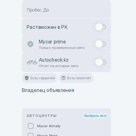
Пробег, До
Растаможен в РК
Mycar prime
Только проверенные авто
Autocheck.kz
Отчет по истории авто
Есть гарантия
Есть техотчёт
Владелец объявления
АВТОЦЕНТРЫ
Выбрать все
Mycar Almaty
Mycar Store