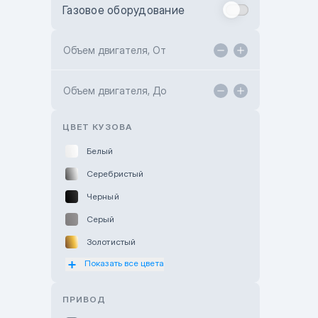
Газовое оборудование
Toyota Astana
Toyota Kokshetau
Объем двигателя, От
TANK Motors Karaganda
Объем двигателя, До
Hyundai ShymCity
Toyota Shygys
ЦВЕТ КУЗОВА
Белый
Серебристый
Черный
Серый
Золотистый
Показать все цвета
Оранжевый
Розовый
ПРИВОД
Красный