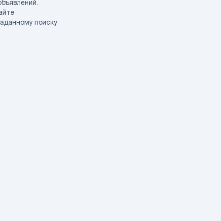
объявлений.
айте
заданному поиску