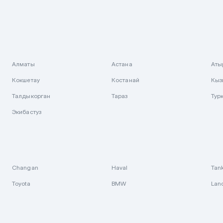
Алматы
Астана
Аты
Кокшетау
Костанай
Кыз
Талдыкорган
Тараз
Тур
Экибастуз
Changan
Haval
Tan
Toyota
BMW
Lan