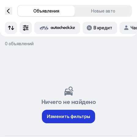
Объявления
Новые авто
В кредит
Ча
0 объявлений
Ничего не найдено
Изменить фильтры