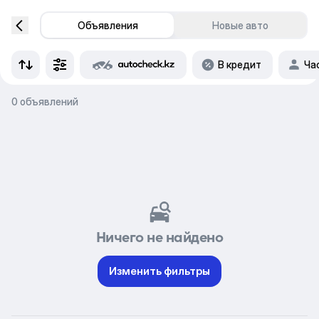
Объявления
Новые авто
В кредит
Ча
0 объявлений
Ничего не найдено
Изменить фильтры