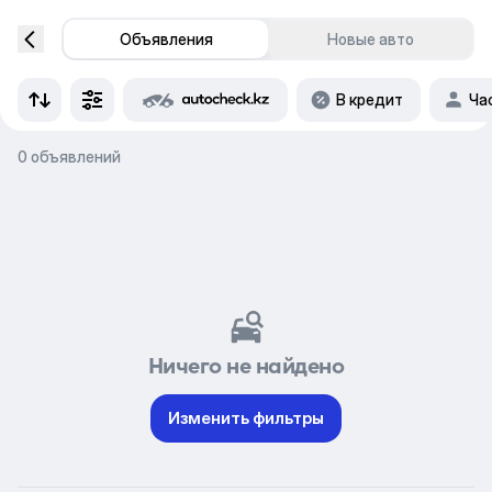
Объявления
Новые авто
В кредит
Ча
0 объявлений
Ничего не найдено
Изменить фильтры