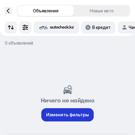
Объявления
Новые авто
В кредит
Ча
0 объявлений
Ничего не найдено
Изменить фильтры