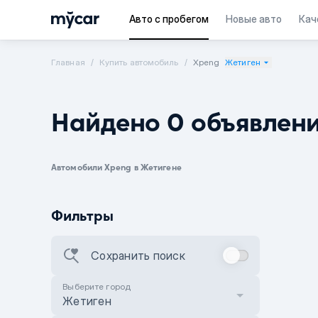
Авто с пробегом
Новые авто
Кач
Главная
Купить автомобиль
Xpeng
Жетиген
Найдено 0 объявлен
Автомобили Xpeng в Жетигене
Фильтры
Сохранить поиск
Выберите город
Жетиген