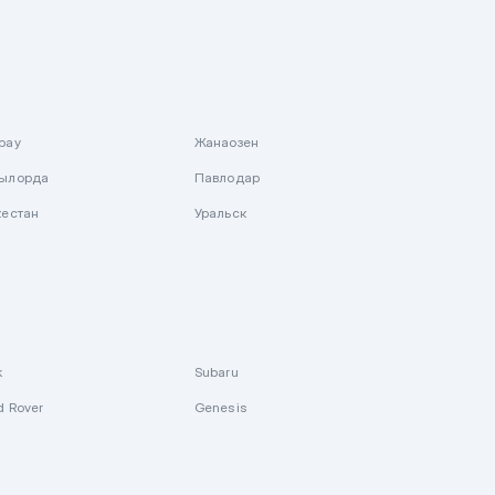
рау
Жанаозен
ылорда
Павлодар
кестан
Уральск
k
Subaru
d Rover
Genesis