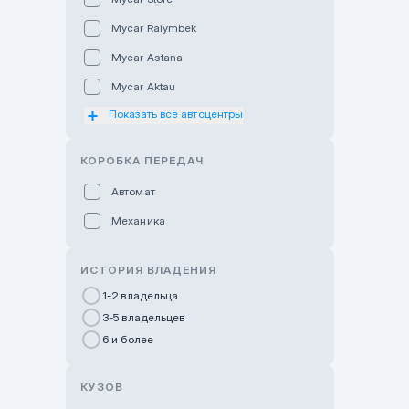
Mycar Raiymbek
Mycar Astana
Mycar Aktau
Показать все автоцентры
Mycar Uralsk
Haval & Tank Kyzylorda
КОРОБКА ПЕРЕДАЧ
Haval & Tank Pavlodar
Автомат
Bavaria Almaty
Механика
Mycar Shymkent
Bavaria Astana
ИСТОРИЯ ВЛАДЕНИЯ
GWM Nurly Zhol
1-2 владельца
3-5 владельцев
Chery Astana
6 и более
Changan Auto Nurly Zhol
Haval Atyrau
КУЗОВ
Hyundai Auto Almaty