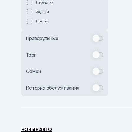
Передний
Пурпурный
Задний
Коричневый
Полный
Голубой
Синий
Праворульные
Фиолетовый
Зеленый
Торг
Желтый
Обмен
Бежевый
Бордовый
История обслуживания
Комбинированный
Бронзовый
Темно-синий
Серый металлик
НОВЫЕ АВТО
Сиреневый металлик