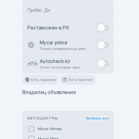
Пробег, До
Растаможен в РК
Mycar prime
Только проверенные авто
Autocheck.kz
Отчет по истории авто
Есть гарантия
Есть техотчёт
Владелец объявления
АВТОЦЕНТРЫ
Выбрать все
Mycar Almaty
Mycar Store