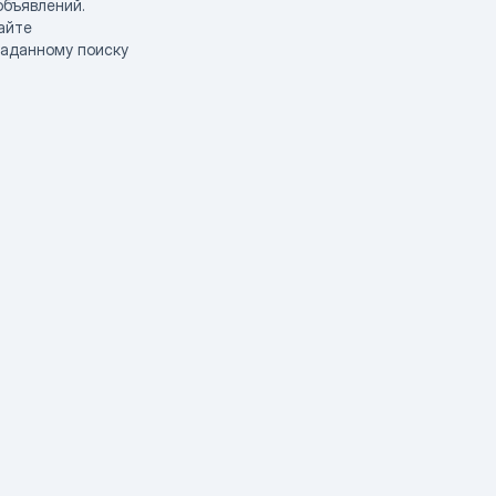
объявлений.
айте
заданному поиску