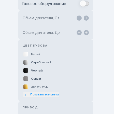
Газовое оборудование
Toyota Astana
Toyota Kokshetau
Объем двигателя, От
TANK Motors Karaganda
Объем двигателя, До
Hyundai ShymCity
Toyota Shygys
ЦВЕТ КУЗОВА
Белый
Серебристый
Черный
Серый
Золотистый
Показать все цвета
Оранжевый
Розовый
ПРИВОД
Красный