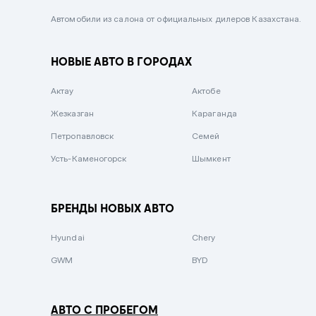
Черный металлик
Автомобили из салона от официальных дилеров Казахстана.
Стальной
НОВЫЕ АВТО В ГОРОДАХ
Вишневый
Серебристый металлик
Актау
Актобе
Темно-коричневый
Жезказган
Караганда
Бело-Дымчатый
Петропавловск
Семей
Светло-зелёный металлик
Усть-Каменогорск
Шымкент
Бирюзовый
Темно-синий металлик
БРЕНДЫ НОВЫХ АВТО
Зеленый металлик
Hyundai
Chery
Комбинированный
GWM
BYD
АВТО С ПРОБЕГОМ