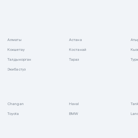
Алматы
Астана
Аты
Кокшетау
Костанай
Кыз
Талдыкорган
Тараз
Тур
Экибастуз
Changan
Haval
Tan
Toyota
BMW
Lan